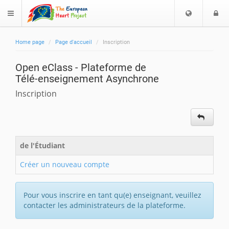
C
S
$langMenu
h
e
o
c
Home page
Page d'accueil
Inscription
i
o
erche
s
Open eClass - Plateforme de
i
Télé-enseignement Asynchrone
s
e
s
c
Inscription
e
t
z
e
l
r
a
de l'Étudiant
l
a
Créer un nouveau compte
n
g
u
Pour vous inscrire en tant qu(e) enseignant, veuillez
e
contacter les administrateurs de la plateforme.